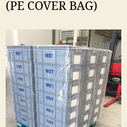
(PE COVER BAG)
คลุม
พา
เลท