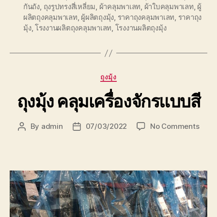
กันถัง
,
ถุงรูปทรงสี่เหลี่ยม
,
ผ้าคลุมพาเลท
,
ผ้าใบคลุมพาเลท
,
ผู้
ผลิตถุงคลุมพาเลท
,
ผู้ผลิตถุงมุ้ง
,
ราคาถุงคลุมพาเลท
,
ราคาถุง
มุ้ง
,
โรงงานผลิตถุงคลุมพาเลท
,
โรงงานผลิตถุงมุ้ง
Categories
ถุงมุ้ง
ถุงมุ้ง คลุมเครื่องจักรแบบสี
on
By
admin
07/03/2022
No Comments
Post
Post
ถุง
author
date
มุ้ง
คลุม
เครื่อ
แบบ
สี