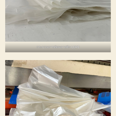
กระบวนการตัดพลาสติก LDPE