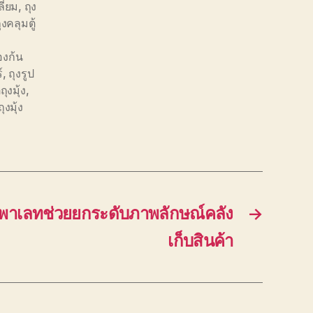
ลี่ยม
,
ถุง
ุงคลุมตู้
ม
องก้น
์
,
ถุงรูป
ตถุงมุ้ง
,
งมุ้ง
ุมพาเลทช่วยยกระดับภาพลักษณ์คลัง
→
เก็บสินค้า