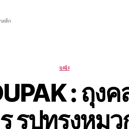
าสติก
Categories
ถุงมุ้ง
PAK : ถุงคล
ร รูปทรงหมว