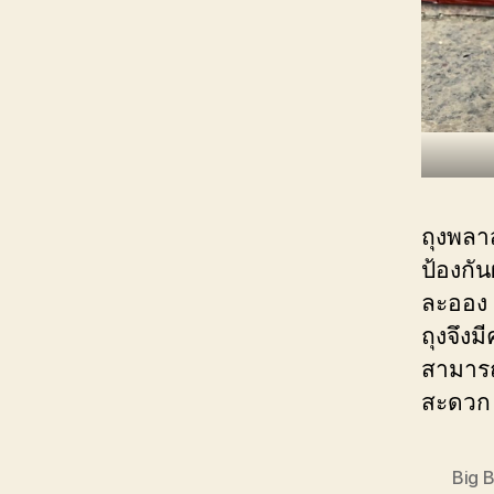
ถุงพลา
ป้องกัน
ละออง 
ถุงจึง
สามารถ
สะดวก
Big 