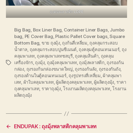
ถุงท่อพลาสติก LDPE
Big Bag
,
Box Liner Bag
,
Container Liner Bags
,
Jumbo
bag
,
PE Cover Bag
,
Plastic Pallet Cover bags
,
Square
Bottom Bag
,
ขาย ถุงมุ้ง
,
ถุงก้นสี่เหลี่ยม
,
ถุงคลุมกระสอบ
น้ำตาล
,
ถุงคลุมกระสอบปูนซีเมนต์
,
ถุงคลุมตู้คอนเทนเนอร์
,
ถุง
คลุมพาเลท
,
ถุงคลุมพาเลทชลบุรี
,
ถุงคลุมสินค้า
,
ถุงคลุม
เครื่องจักร
,
ถุงมุ้ง
,
ถุงมุ้งคลุมพาเลท
,
ถุงมุ้งพลาสติก
,
ถุงรองก้น
Tags
กล่อง
,
ถุงรองก้นกล่องขนาดใหญ่
,
ถุงรองก้นลัง
,
ถุงรองกันถัง
,
ถุงรองด้านในตู้คอนเทนเนอร์
,
ถุงรูปทรงสี่เหลี่ยม
,
ผ้าคลุมพา
เลท
,
ผ้าใบคลุมพาเลท
,
ผู้ผลิตถุงคลุมพาเลท
,
ผู้ผลิตถุงมุ้ง
,
ราคา
ถุงคลุมพาเลท
,
ราคาถุงมุ้ง
,
โรงงานผลิตถุงคลุมพาเลท
,
โรงงาน
ผลิตถุงมุ้ง
←
ENDUPAK : ถุงมุ้งพลาสติกคลุมพาเลท