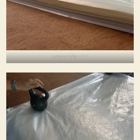
ถุงท่อพลาสติก LDPE