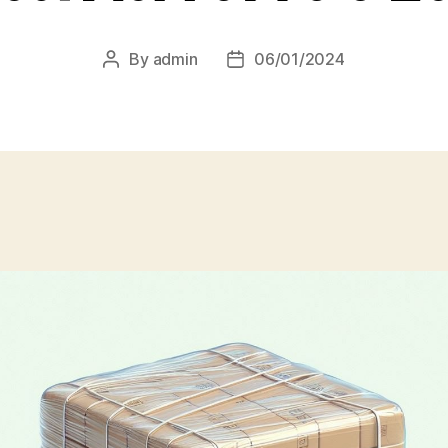
By
admin
06/01/2024
Post
Post
author
date