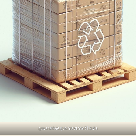
ถุงพลาสติกคลุมพาเลทเกรดรีไซเคิล