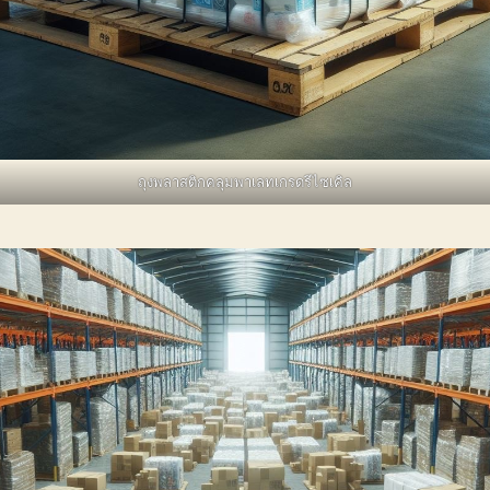
ถุงพลาสติกคลุมพาเลทเกรดรีไซเคิล