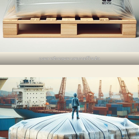
ถุงพลาสติกคลุมพาเลทเกรดรีไซเคิล