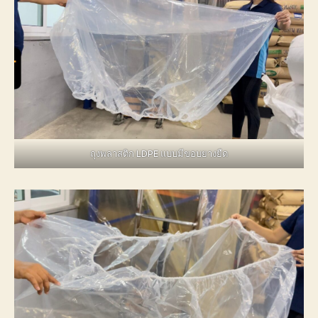
ถุงพลาสติก LDPE แบบมีขอบยางยืด