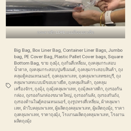
ถุงพลาสติก LDPE แบบมีขอบยางยืด
Big Bag
,
Box Liner Bag
,
Container Liner Bags
,
Jumbo
bag
,
PE Cover Bag
,
Plastic Pallet Cover bags
,
Square
Bottom Bag
,
ขาย ถุงมุ้ง
,
ถุงก้นสี่เหลี่ยม
,
ถุงคลุมกระสอบ
น้ำตาล
,
ถุงคลุมกระสอบปูนซีเมนต์
,
ถุงคลุมกระสอบสินค้า
,
ถุง
คลุมตู้คอนเทนเนอร์
,
ถุงคลุมพาเลท
,
ถุงคลุมพาเลทชลบุรี
,
ถุง
คลุมพาเลทแบบมีขอบยางยืด
,
ถุงคลุมสินค้า
,
ถุงคลุม
Tags
เครื่องจักร
,
ถุงมุ้ง
,
ถุงมุ้งคลุมพาเลท
,
ถุงมุ้งพลาสติก
,
ถุงรองก้น
กล่อง
,
ถุงรองก้นกล่องขนาดใหญ่
,
ถุงรองก้นลัง
,
ถุงรองกันถัง
,
ถุงรองด้านในตู้คอนเทนเนอร์
,
ถุงรูปทรงสี่เหลี่ยม
,
ผ้าคลุมพา
เลท
,
ผ้าใบคลุมพาเลท
,
ผู้ผลิตถุงคลุมพาเลท
,
ผู้ผลิตถุงมุ้ง
,
ราคา
ถุงคลุมพาเลท
,
ราคาถุงมุ้ง
,
โรงงานผลิตถุงคลุมพาเลท
,
โรงงาน
ผลิตถุงมุ้ง