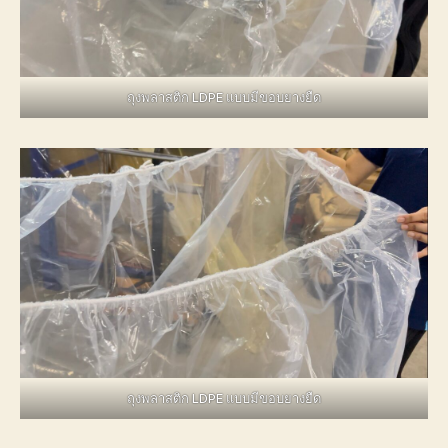
ถุงพลาสติก LDPE แบบมีขอบยางยืด
ถุงพลาสติก LDPE แบบมีขอบยางยืด