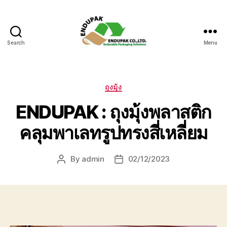
Search
Menu
ถุง
มุ้ง-
ถุง
คลุม
Categories
ถุงมุ้ง
พา
ENDUPAK : ถุงมุ้งพลาสติก
เลท
คลุมพาเลทรูปทรงสี่เหลี่ยม
By
admin
02/12/2023
Post
Post
author
date