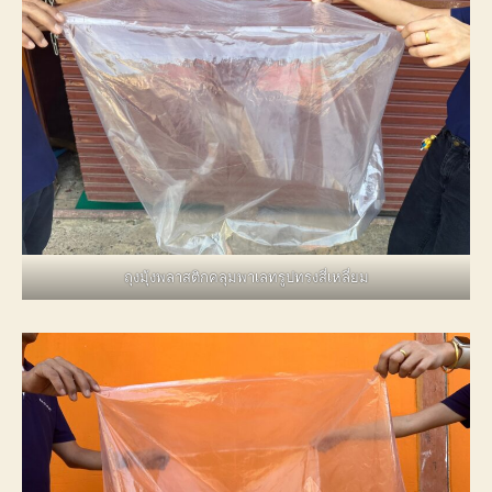
ถุงมุ้งพลาสติกคลุมพาเลทรูปทรงสี่เหลี่ยม