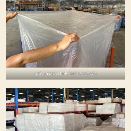
ถุงมุ้งพลาสติก LDPE สำหรับคลุมสินค้า