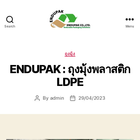
Search
Menu
ถุง
มุ้ง-
ถุง
คลุม
Categories
ถุงมุ้ง
พา
ENDUPAK : ถุงมุ้งพลาสติก
เลท
LDPE
By
admin
29/04/2023
Post
Post
author
date