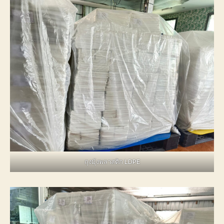
ถุงมุ้งพลาสติก LDPE