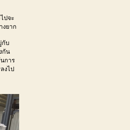
วไปจะ
้างยาก
่กับ
งกัน
กันการ
รลงไป