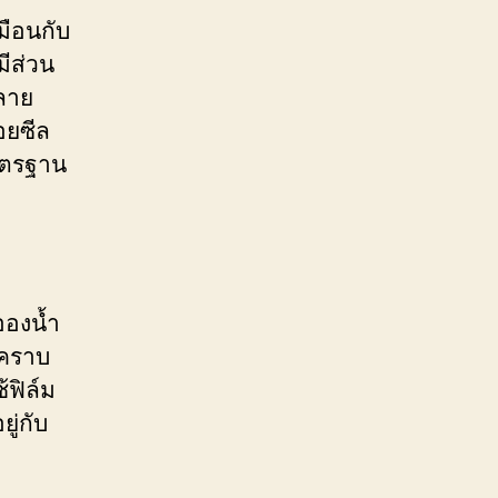
มือนกับ
มีส่วน
ลาย
อยซีล
มาตรฐาน
ะอองน้ำ
ดคราบ
ฟิล์ม
ู่กับ