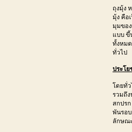
ถุงมุ้ง
มุ้ง คื
มุมของ
แบบ ขึ
ทั้งหม
ทั่วไป
ประโยช
โดยทั่ว
รวมถึง
สกปรก 
พันรอบ
ลักษณะ