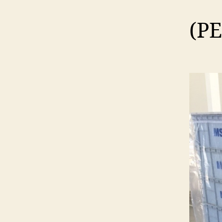
คลุม
(P
พา
เลท