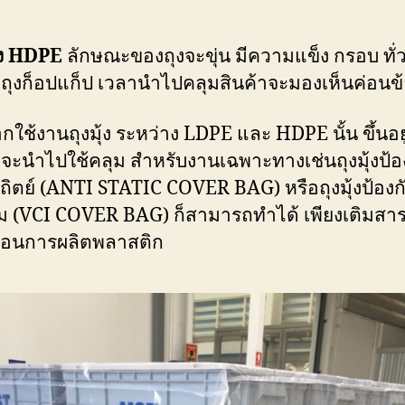
ุ้ง HDPE
ลักษณะของถุงจะขุ่น มีความแข็ง กรอบ ทั่
่าถุงก็อปแก็ป เวลานำไปคลุมสินค้าจะมองเห็นค่อนข
กใช้งานถุงมุ้ง ระหว่าง LDPE และ HDPE นั้น ขึ้นอยู
ที่จะนำไปใช้คลุม สำหรับงานเฉพาะทางเช่นถุงมุ้งป้อ
ถิตย์ (ANTI STATIC COVER BAG) หรือถุงมุ้งป้อง
ิม (VCI COVER BAG) ก็สามารถทำได้ เพียงเติมสา
ตอนการผลิตพลาสติก