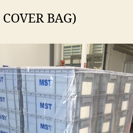
ถุง
คล
E COVER BAG)
พา
เล