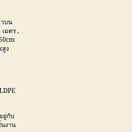
ค้าบน
 เมตร ,
่ 50cm
xสูง
ง LDPE
ยู่กับ
ิ้นงาน