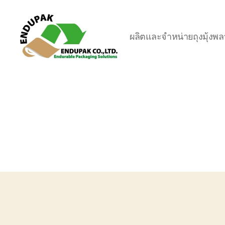
ผลิตและจำหน่ายถุงมุ้งพล
ถุง
มุ้ง-
ถุง
คลุม
พา
เลท