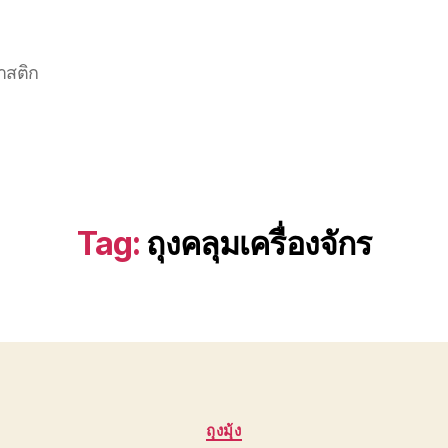
าสติก
Tag:
ถุงคลุมเครื่องจักร
Categories
ถุงมุ้ง