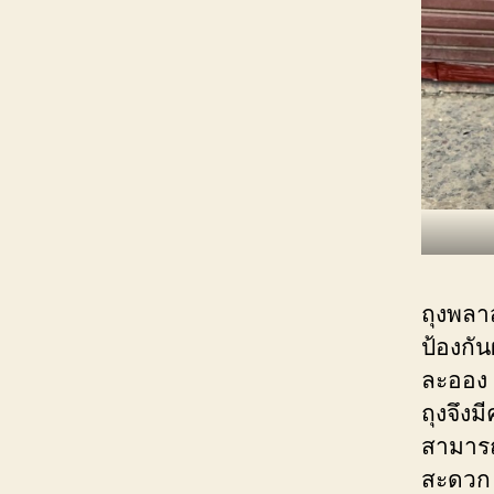
ถุงพลา
ป้องกัน
ละออง 
ถุงจึง
สามารถ
สะดวก