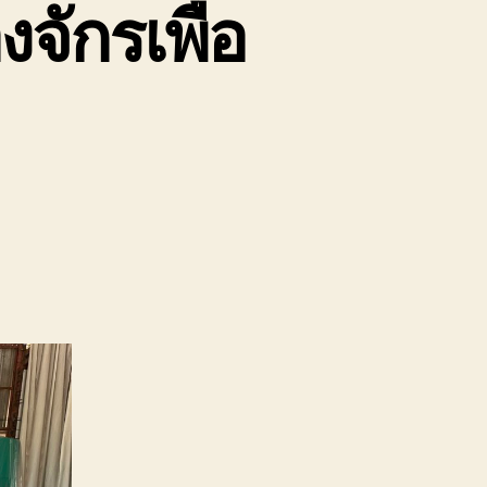
จักรเพื่อ