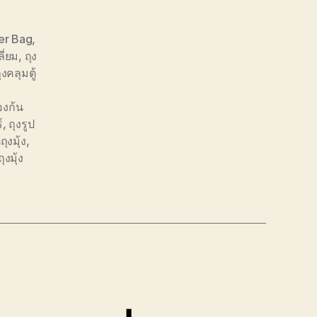
er Bag
,
ลี่ยม
,
ถุง
ุงคลุมตู้
ม
องก้น
์
,
ถุงรูป
ตถุงมุ้ง
,
งมุ้ง