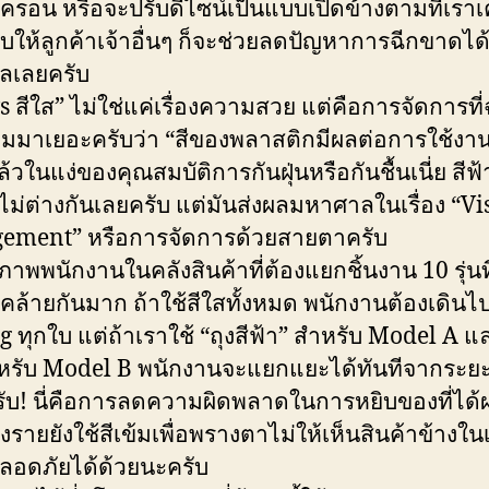
ครอน หรือจะปรับดีไซน์เป็นแบบเปิดข้างตามที่เรา
ให้ลูกค้าเจ้าอื่นๆ ก็จะช่วยลดปัญหาการฉีกขาดได
ลเลยครับ
vs สีใส” ไม่ใช่แค่เรื่องความสวย แต่คือการจัดการท
มมาเยอะครับว่า “สีของพลาสติกมีผลต่อการใช้งา
ล้วในแง่ของคุณสมบัติการกันฝุ่นหรือกันชื้นเนี่ย สีฟ้
ม่ต่างกันเลยครับ แต่มันส่งผลมหาศาลในเรื่อง “Vi
ement” หรือการจัดการด้วยสายตาครับ
าพพนักงานในคลังสินค้าที่ต้องแยกชิ้นงาน 10 รุ่นที
คล้ายกันมาก ถ้าใช้สีใสทั้งหมด พนักงานต้องเดินไ
g ทุกใบ แต่ถ้าเราใช้ “ถุงสีฟ้า” สำหรับ Model A แล
หรับ Model B พนักงานจะแยกแยะได้ทันทีจากระย
ับ! นี่คือการลดความผิดพลาดในการหยิบของที่ได้ผล
ายยังใช้สีเข้มเพื่อพรางตาไม่ให้เห็นสินค้าข้างในเ
อดภัยได้ด้วยนะครับ