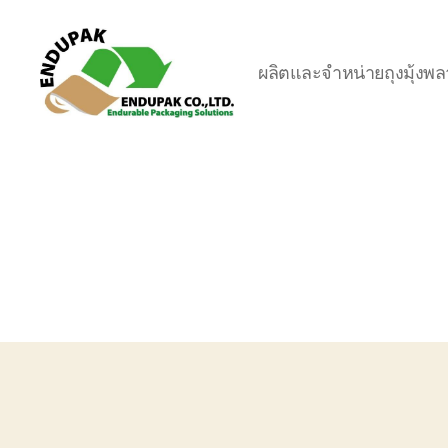
ผลิตและจำหน่ายถุงมุ้งพล
ถุง
มุ้ง-
ถุง
คลุม
พา
เลท