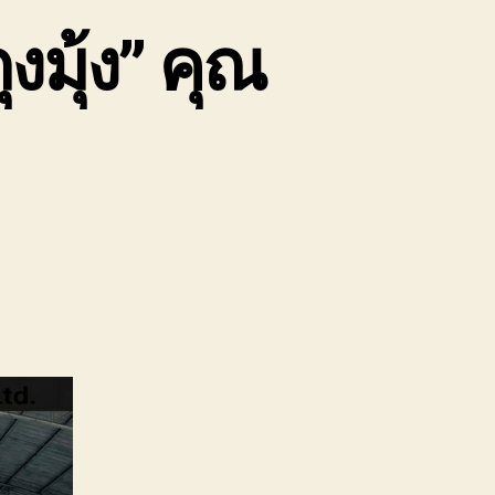
มุ้ง” คุณ