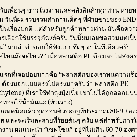
ครับเพื่อนๆ ชาวโรงงานและคลังสินค้าทุกท่าน หายห
น วันนี้ผมรวบรวมคำถามเด็ดๆ ที่ฝ่ายขายของ E
ป็นเรื่องปกติ แต่สำหรับลูกค้าหลายท่าน มันคือควา
รเลือกใช้บรรจุภัณฑ์ครับ วันนี้ผมเลยขอสวมบทเป็น “
น” มาเล่าคำตอบให้ฟังแบบชัดๆ จบในที่เดียวครับ
ค่ไหนถึงจะไหว?” เมื่อพลาสติก PE ต้องเจอไฟสงค
น
รกที่เจอบ่อยมากคือ “พลาสติกของเราทนความร้อน
 ต้องบอกแบบตรงไปตรงมาครับว่า พลาสติก PE
hylene) ที่เราใช้ทำถุงมุ้งเนี่ย เขาไม่ได้ถูกออกแบบ
้อทอดไร้น้ำมันนะ (หัวเราะ)
กเทคนิคแล้ว จุดอ่อนตัวจะอยู่ที่ประมาณ 80-90 อ
ยส และจะเริ่มละลายที่ร้อยต้นๆ ครับ แต่สำหรับการ
้างาน ผมแนะนำ “เซฟโซน” อยู่ที่ไม่เกิน 60-70 องศ