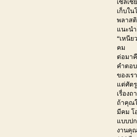
เซลเซีย
เก็บใน
พลาสติก
แนะนำใ
“เหนีย
คม
ต่อมาค
คำตอบค
ของเรา
แต่ศัตร
เรื่อง
ถ้าคุณ
มีคม โอ
แบบปกต
งานคุณ