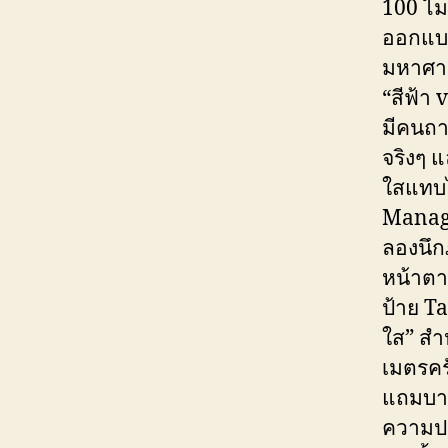
100 ไม
ออกแบบ
มหาศา
“สีฟ้า 
มีคนถา
จริงๆ แ
ใสแทบไ
Manag
ลองนึกภ
หน้าตา
ป้าย Ta
ใส” สำ
เมตรคร
แถมบางร
ความปล