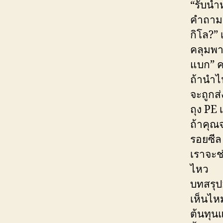
“รับน้ำ
คำถามสุ
กิโล?” 
คลุมพาเ
แบก” ค
ถ้านำไ
จะถูกส่
ถุง PE
ถ้าคุณจ
รอยซีล
เราจะช
ไหว
บทสรุป:
เห็นไห
ต้นทุน