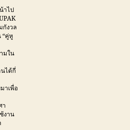
น้าไป
NDUPAK
มกังวล
คู่หู
รามใน
ได้กี่
มาเพื่อ
งศา
ใช้งาน
า