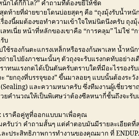
หนักได้กี่กิโล?” คำถามที่ต้องขยี้ให้ชัด
ดท้ายที่ฝ่ายขายโดนบ่อยสุดๆ คือ “ถุงมุ้งรับน้ำหนักไ
เรื่องนี้ผมต้องขอทำความเข้าใจใหม่นิดนึงครับ ถุงมุ้
ลทเนี่ย หน้าที่หลักของเขาคือ “การคลุม” ไม่ใช่ “
รับ
ปใช้รองก้นตะแกรงเหล็กหรือรองก้นพาเลท น้ำหนัก
งถ่ายไปยังภาชนะนั้นๆ ตัวถุงจะรับแรงกดทับอย่างเดี
 เราทนแรงกดได้เป็นตันครับตราบใดที่มีอะไรรองรับอย
ะ “ยกถุงที่บรรจุของ” ขึ้นมาลอยๆ แบบนั้นต้องระวังเ
 (Sealing) และความหนาครับ ซึ่งทีมงานผู้เชี่ยวช
่วยคำนวณให้เป็นพิเศษว่าต้องซีลหนากี่ชั้นถึงจะรั
 เราคือคู่หูที่ออกแบบมาเพื่อคุณ
มครับว่า คำถามสั้นๆ แต่คำตอบมันมีรายละเอียดที่ส
และประสิทธิภาพการทำงานของคุณมาก ที่ ENDUP