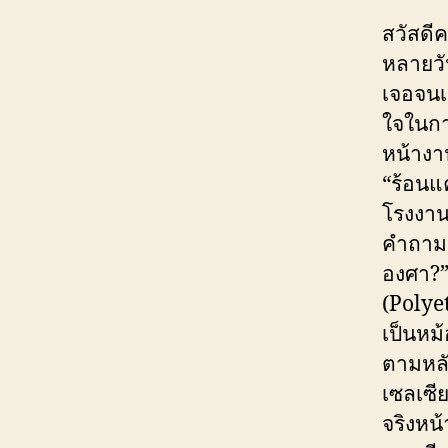
สวัสดี
หลายวั
เจอจนเ
ใจในกา
หน้างา
“ร้อนแ
โรงงา
คำถามแ
องศา?”
(Polyet
เป็นหม
ตามหลั
เซลเซี
จริงหน