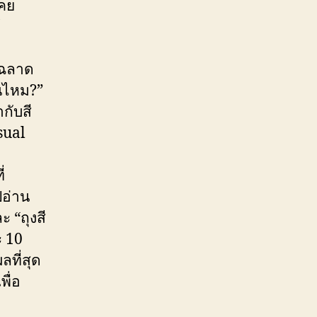
เคย
้
ี่ฉลาด
นไหม?”
ากับสี
sual
่
ปอ่าน
ะ “ถุงสี
ะ 10
ที่สุด
พื่อ