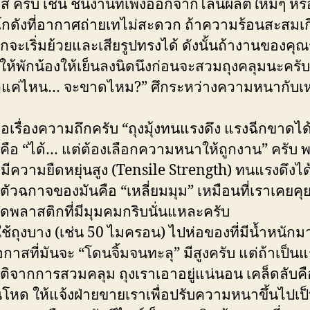
ส ครับ เช่น ชิ้นงานที่เพิ่งออกจากไลน์ผลิตใหม่ๆ หร
โกดังที่อากาศถ่ายเทไม่สะดวก ถ้าความร้อนสะสมเกิ
จะเริ่มย้วยและเสียรูปทรงได้ ดังนั้นถ้างานของคุณร
ห้พักน้องให้เย็นลงนิดนึงก่อนจะสวมถุงคลุมนะครับ
วแค่ไหน… จะขาดไหม?” ศึกระหว่างความหนากับเห
ือเรื่องความถึกครับ “ถุงมุ้งทนแรงดึง แรงฉีกขาดไ
ือ “ได้… แต่ต้องเลือกความหนาให้ถูกงาน” ครับ 
มีความยืดหยุ่นสูง (Tensile Strength) ทนแรงดึงได
ูตัวฉกาจของมันคือ “เหลี่ยมมุม” เหมือนที่เราเคยคุ
ถาดพลาสติกที่มีมุมคมกริบนั่นแหละครับ
ใช้ถุงบาง (เช่น 50 ไมครอน) ไปห่อของที่มีน้ำหนักม
กาสที่มันจะ “โดนจิ้มจนทะลุ” มีสูงครับ แต่ถ้าเป็นแ
ิจากการสวมคลุม ถุงเราเอาอยู่แน่นอน เคล็ดลับคื
โหด ให้แจ้งฝ่ายขายเราเพื่อปรับความหนาขึ้นไปเป็