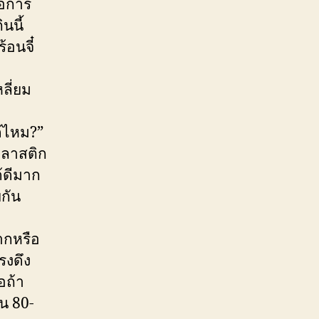
ือการ
นนี้
้อนจี๋
ลี่ยม
ด้ไหม?”
พลาสติก
้ดีมาก
ยกัน
ากหรือ
รงดึง
อถ้า
น 80-