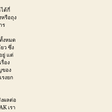
ด้กี่
งหรือถุง
การ
ทั้งหมด
ยว ซึ่ง
ู่ แต่
รื่อง
าญของ
บแรงยก
่งผลต่อ
AK เรา