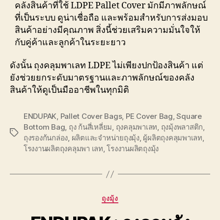
คลังสินค้าที่ใช้ LDPE Pallet Cover มักมีภาพลักษณ์
ที่เป็นระบบ ดูน่าเชื่อถือ และพร้อมสำหรับการส่งมอบ
สินค้าอย่างมีคุณภาพ สิ่งนี้ช่วยเสริมความมั่นใจให้
กับคู่ค้าและลูกค้าในระยะยาว
ดังนั้น ถุงคลุมพาเลท LDPE ไม่เพียงปกป้องสินค้า แต่
ยังช่วยยกระดับมาตรฐานและภาพลักษณ์ของคลัง
สินค้าให้ดูเป็นมืออาชีพในทุกมิติ
ENDUPAK
,
Pallet Cover Bags
,
PE Cover Bag
,
Square
Bottom Bag
,
ถุง ก้นสี่เหลี่ยม
,
ถุงคลุมพาเลท
,
ถุงมุ้งพลาสติก
,
Tags
ถุงรองก้นกล่อง
,
ผลิตและจำหน่ายถุงมุ้ง
,
ผู้ผลิตถุงคลุมพาเลท
,
โรงงานผลิตถุงคลุมพา เลท
,
โรงงานผลิตถุงมุ้ง
Categories
ถุงมุ้ง