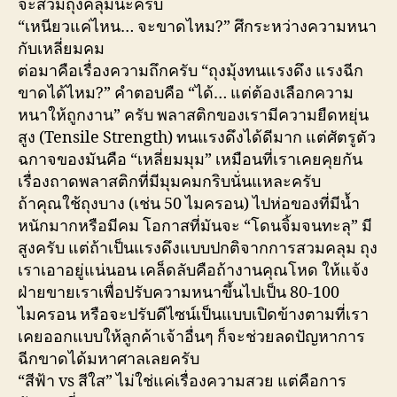
จะสวมถุงคลุมนะครับ
“เหนียวแค่ไหน… จะขาดไหม?” ศึกระหว่างความหนา
กับเหลี่ยมคม
ต่อมาคือเรื่องความถึกครับ “ถุงมุ้งทนแรงดึง แรงฉีก
ขาดได้ไหม?” คำตอบคือ “ได้… แต่ต้องเลือกความ
หนาให้ถูกงาน” ครับ พลาสติกของเรามีความยืดหยุ่น
สูง (Tensile Strength) ทนแรงดึงได้ดีมาก แต่ศัตรูตัว
ฉกาจของมันคือ “เหลี่ยมมุม” เหมือนที่เราเคยคุยกัน
เรื่องถาดพลาสติกที่มีมุมคมกริบนั่นแหละครับ
ถ้าคุณใช้ถุงบาง (เช่น 50 ไมครอน) ไปห่อของที่มีน้ำ
หนักมากหรือมีคม โอกาสที่มันจะ “โดนจิ้มจนทะลุ” มี
สูงครับ แต่ถ้าเป็นแรงดึงแบบปกติจากการสวมคลุม ถุง
เราเอาอยู่แน่นอน เคล็ดลับคือถ้างานคุณโหด ให้แจ้ง
ฝ่ายขายเราเพื่อปรับความหนาขึ้นไปเป็น 80-100
ไมครอน หรือจะปรับดีไซน์เป็นแบบเปิดข้างตามที่เรา
เคยออกแบบให้ลูกค้าเจ้าอื่นๆ ก็จะช่วยลดปัญหาการ
ฉีกขาดได้มหาศาลเลยครับ
“สีฟ้า vs สีใส” ไม่ใช่แค่เรื่องความสวย แต่คือการ