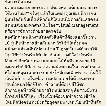
จัดการที่ฉลาด
มีคนถามมาเยอะครับว่า “สีของพลาสติกมีผลต่อการ
ใช้งานไหม?” จริงๆ แล้วในแง่ของคุณสมบัติการกัน
ฝุ่นหรือกันชื้นเนี่ย สีฟ้ากับสีใสแทบไม่ต่างกันเลยครับ
แต่มันส่งผลมหาศาลในเรื่อง “Visual Management”
หรือการจัดการด้วยสายตาครับ
ลองนึกภาพพนักงานในคลังสินค้าที่ต้องแยกชิ้นงาน
10 รุ่นที่หน้าตาคล้ายกันมาก ถ้าใช้สีใสทั้งหมด
พนักงานต้องเดินไปอ่านป้าย Tag ทุกใบ แต่ถ้าเราใช้
“ถุงสีฟ้า” สำหรับ Model A และ “ถุงสีใส” สำหรับ
Model B พนักงานจะแยกแยะได้ทันทีจากระยะ 10
เมตรครับ! นี่คือการลดความผิดพลาดในการหยิบของ
ที่ได้ผลที่สุด แถมบางรายยังใช้สีเข้มเพื่อพรางตาไม่ให้
เห็นสินค้าข้างในเพื่อความปลอดภัยได้ด้วยนะครับ
“รับน้ำหนักได้กี่กิโล?” คำถามที่ต้องขยี้ให้ชัด
คำถามสุดท้ายที่ฝ่ายขายโดนบ่อยสุดๆ คือ “ถุงมุ้งรับ
น้ำหนักได้กี่กิโล?” เรื่องนี้ผมต้องขอทำความเข้าใจ
ใหม่นิดนึงครับ ถุงมุ้งหรือถุงคลุมพาเลทเนี่ย หน้าที่หลัก