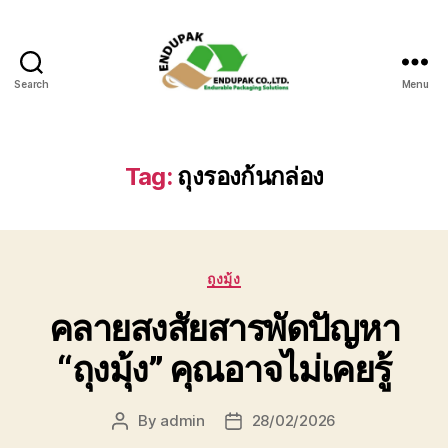
Search
Menu
ถุง
มุ้ง-
ถุง
คลุม
Tag:
ถุงรองก้นกล่อง
พา
เลท
Categories
ถุงมุ้ง
คลายสงสัยสารพัดปัญหา
“ถุงมุ้ง” คุณอาจไม่เคยรู้
By
admin
28/02/2026
Post
Post
author
date