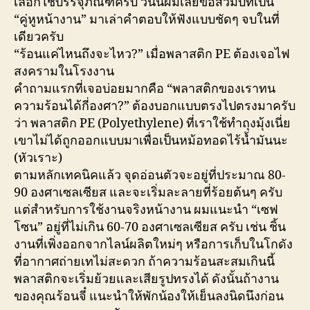
เลือกใช้บรรจุภัณฑ์ครับ วันนี้ผมเลยขอสวมบทเป็น
“คู่หูหน้างาน” มาเล่าคำตอบให้ฟังแบบชัดๆ จบในที่
เดียวครับ
“ร้อนแค่ไหนถึงจะไหว?” เมื่อพลาสติก PE ต้องเจอไฟ
สงครามในโรงงาน
คำถามแรกที่เจอบ่อยมากคือ “พลาสติกของเราทน
ความร้อนได้กี่องศา?” ต้องบอกแบบตรงไปตรงมาครับ
ว่า พลาสติก PE (Polyethylene) ที่เราใช้ทำถุงมุ้งเนี่ย
เขาไม่ได้ถูกออกแบบมาเพื่อเป็นหม้อทอดไร้น้ำมันนะ
(หัวเราะ)
ตามหลักเทคนิคแล้ว จุดอ่อนตัวจะอยู่ที่ประมาณ 80-
90 องศาเซลเซียส และจะเริ่มละลายที่ร้อยต้นๆ ครับ
แต่สำหรับการใช้งานจริงหน้างาน ผมแนะนำ “เซฟ
โซน” อยู่ที่ไม่เกิน 60-70 องศาเซลเซียส ครับ เช่น ชิ้น
งานที่เพิ่งออกจากไลน์ผลิตใหม่ๆ หรือการเก็บในโกดัง
ที่อากาศถ่ายเทไม่สะดวก ถ้าความร้อนสะสมเกินนี้
พลาสติกจะเริ่มย้วยและเสียรูปทรงได้ ดังนั้นถ้างาน
ของคุณร้อนจี๋ แนะนำให้พักน้องให้เย็นลงนิดนึงก่อน