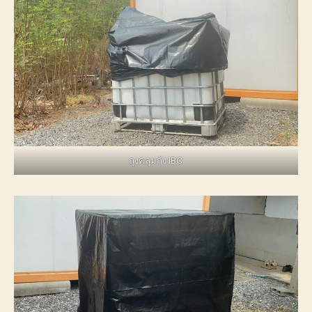
ถุงคลุมถัง IBC