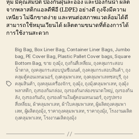
หุ้ม มีคุณสมบัติ ป้องกันฝุ่นละออง และป้องกันน้ำ ผลิต
จากพลาสติกแอลดีพีอี (LDPE) อย่างดี ถุงจึงมีความ
เหนียว ไม่ฉีกขาดง่าย และทนต่อสภาพแวดล้อมได้ดี
สามารถใช้หมุนเวียนได้ ผลิตตามขนาดที่ต้องการได้
การใช้งานสะดวก
Big Bag
,
Box Liner Bag
,
Container Liner Bags
,
Jumbo
bag
,
PE Cover Bag
,
Plastic Pallet Cover bags
,
Square
Bottom Bag
,
ขาย ถุงมุ้ง
,
ถุงก้นสี่เหลี่ยม
,
ถุงคลุมกระสอบ
น้ำตาล
,
ถุงคลุมกระสอบปูนซีเมนต์
,
ถุงคลุมกระสอบสินค้า
,
ถุง
คลุมตู้คอนเทนเนอร์
,
ถุงคลุมพาเลท
,
ถุงคลุมพาเลทชลบุรี
,
ถุง
คลุมสินค้า
,
ถุงคลุมเครื่องจักร
,
ถุงมุ้ง
,
ถุงมุ้งคลุมพาเลท
,
ถุงมุ้ง
Tags
พลาสติก
,
ถุงรองก้นกล่อง
,
ถุงรองก้นกล่องขนาดใหญ่
,
ถุงรองก้น
ลัง
,
ถุงรองกันถัง
,
ถุงรองด้านในตู้คอนเทนเนอร์
,
ถุงรูปทรง
สี่เหลี่ยม
,
ผ้าคลุมพาเลท
,
ผ้าใบคลุมพาเลท
,
ผู้ผลิตถุงคลุมพา
เลท
,
ผู้ผลิตถุงมุ้ง
,
ราคาถุงคลุมพาเลท
,
ราคาถุงมุ้ง
,
โรงงานผลิต
ถุงคลุมพาเลท
,
โรงงานผลิตถุงมุ้ง