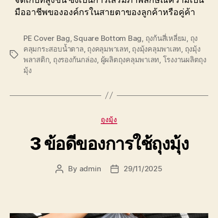
จัดเก็บที่สูงขึ้น ซึ่งเป็นการเสริมภาพลักษณ์ความเป็น
มืออาชีพขององค์กรในสายตาของลูกค้าหรือคู่ค้า
PE Cover Bag
,
Square Bottom Bag
,
ถุงก้นสี่เหลี่ยม
,
ถุง
คลุมกระสอบน้ำตาล
,
ถุงคลุมพาเลท
,
ถุงมุ้งคลุมพาเลท
,
ถุงมุ้ง
Tags
พลาสติก
,
ถุงรองก้นกล่อง
,
ผู้ผลิตถุงคลุมพาเลท
,
โรงงานผลิตถุง
มุ้ง
Categories
ถุงมุ้ง
3 ข้อดีของการใช้ถุงมุ้ง
By
admin
29/11/2025
Post
Post
author
date