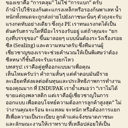
ของเขาคือ “การคลุม” ไม่ใช่ “การแบก” ครับ
ถ้านำไปใช้รองก้นตะแกรงเหล็กหรือรองก้นพาเลท น้ำ
หนักทั้งหมดจะถูกส่งถ่ายไปยังภาชนะนั้นๆ ตัวถุงจะรับ
แรงกดทับอย่างเดียว ซึ่งถุง PE เราทนแรงกดได้เป็น
ตันครับตราบใดที่มีอะไรรองรับอยู่ แต่ถ้าคุณจะ “ยก
ถุงที่บรรจุของ” ขึ้นมาลอยๆ แบบนั้นต้องระวังเรื่องรอย
ซีล (Sealing) และความหนาครับ ซึ่งทีมงานผู้
เชี่ยวชาญของเราจะช่วยคำนวณให้เป็นพิเศษว่าต้อง
ซีลหนากี่ชั้นถึงจะรับแรงยกไหว
บทสรุป: เราคือคู่หูที่ออกแบบมาเพื่อคุณ
เห็นไหมครับว่า คำถามสั้นๆ แต่คำตอบมันมีราย
ละเอียดที่ส่งผลต่อต้นทุนและประสิทธิภาพการทำงาน
ของคุณมาก ที่ ENDUPAK เราย้ำเสมอว่า “เราไม่ได้
ขายแค่ถุงพลาสติก แต่เราคือผู้เชี่ยวชาญในการ
ออกแบบ เพื่อตอบโจทย์ความต้องการลูกค้าสูงสุด” ไม่
ว่างานคุณจะร้อน จะแหลม จะหนัก หรือต้องการแยก
สีเพื่อความเป็นระเบียบ ลูกค้าแค่แจ้งขนาดภาชนะ
และลักษณะงานให้เราทราบ ที่เหลือปล่อยให้เป็น