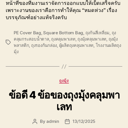
หน้าที่ของทีมงานเราจัดการออกแบบให้เบ็ดเสร็จครับ
เพราะงานของเราคือการทำให้คุณ “หมดห่วง” เรื่อง
บรรจุภัณฑ์อย่างแท้จริงครับ
PE Cover Bag
,
Square Bottom Bag
,
ถุงก้นสี่เหลี่ยม
,
ถุง
คลุมกระสอบน้ำตาล
,
ถุงคลุมพาเลท
,
ถุงมุ้งคลุมพาเลท
,
ถุงมุ้ง
Tags
พลาสติก
,
ถุงรองก้นกล่อง
,
ผู้ผลิตถุงคลุมพาเลท
,
โรงงานผลิตถุง
มุ้ง
Categories
ถุงมุ้ง
ข้อดี 4 ข้อของถุงมุ้งคลุมพา
เลท
By
admin
13/12/2025
Post
Post
author
date