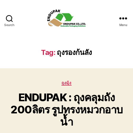
Search
Menu
ถุง
มุ้ง-
ถุง
คลุม
Tag:
ถุงรองก้นลัง
พา
เลท
Categories
ถุงมุ้ง
ENDUPAK : ถุงคลุมถัง
200ลิตร รูปทรงหมวกอาบ
น้ำ