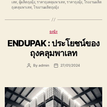
เลท
,
ผู้ผลิตถุงมุ้ง
,
ราคาถุงคลุมพาเลท
,
ราคาถุงมุ้ง
,
โรงงานผลิต
ถุงคลุมพาเลท
,
โรงงานผลิตถุงมุ้ง
Categories
ถุงมุ้ง
ENDUPAK : ประโยชน์ของ
ถุงคลุมพาเลท
By
admin
27/01/2024
Post
Post
author
date