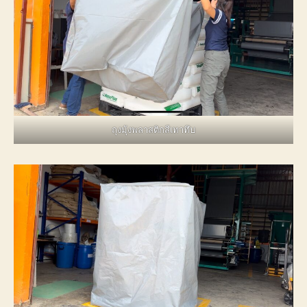
ถุงมุ้งพลาสติกสีเทาทึบ