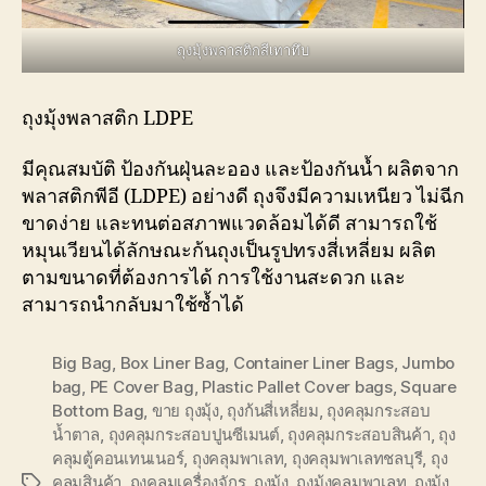
ถุงมุ้งพลาสติกสีเทาทึบ
ถุงมุ้งพลาสติก LDPE
มีคุณสมบัติ ป้องกันฝุ่นละออง และป้องกันน้ำ ผลิตจาก
พลาสติกพีอี (LDPE) อย่างดี ถุงจึงมีความเหนียว ไม่ฉีก
ขาดง่าย และทนต่อสภาพแวดล้อมได้ดี สามารถใช้
หมุนเวียนได้ลักษณะก้นถุงเป็นรูปทรงสี่เหลี่ยม ผลิต
ตามขนาดที่ต้องการได้ การใช้งานสะดวก และ
สามารถนำกลับมาใช้ซ้ำได้
Big Bag
,
Box Liner Bag
,
Container Liner Bags
,
Jumbo
bag
,
PE Cover Bag
,
Plastic Pallet Cover bags
,
Square
Bottom Bag
,
ขาย ถุงมุ้ง
,
ถุงก้นสี่เหลี่ยม
,
ถุงคลุมกระสอบ
น้ำตาล
,
ถุงคลุมกระสอบปูนซีเมนต์
,
ถุงคลุมกระสอบสินค้า
,
ถุง
คลุมตู้คอนเทนเนอร์
,
ถุงคลุมพาเลท
,
ถุงคลุมพาเลทชลบุรี
,
ถุง
คลุมสินค้า
,
ถุงคลุมเครื่องจักร
,
ถุงมุ้ง
,
ถุงมุ้งคลุมพาเลท
,
ถุงมุ้ง
Tags