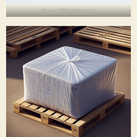
ลักษณะการใช้งานถุงคลุมพาเลท