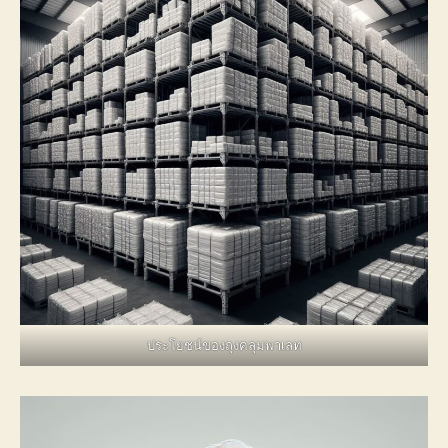
ประโยชน์ของถุงคลุมพาเลท