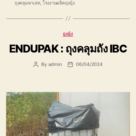
ถุงคลุมพาเลท
,
โรงงานผลิตถุงมุ้ง
Categories
ถุงมุ้ง
ENDUPAK : ถุงคลุมถัง IBC
By
admin
06/04/2024
Post
Post
author
date