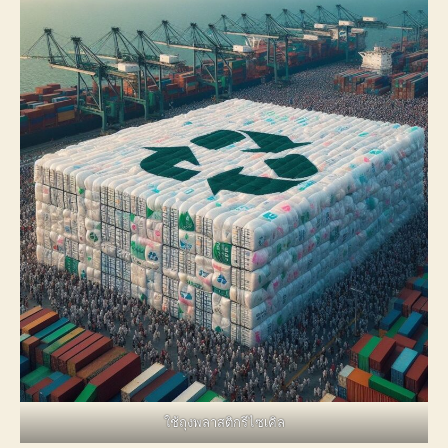
ใช้ถุงพลาสติกรีไซเคิล