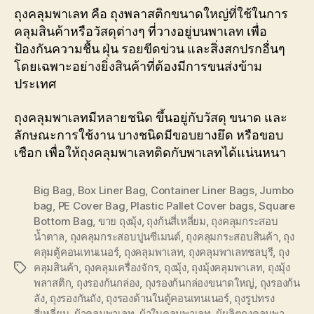
ถุงคลุมพาเลท คือ ถุงพลาสติกขนาดใหญ่ที่ใช้ในการ
คลุมสินค้าหรือวัสดุต่างๆ ที่วางอยู่บนพาเลท เพื่อ
ป้องกันความชื้น ฝุ่น รอยขีดข่วน และสิ่งสกปรกอื่นๆ
โดยเฉพาะอย่างยิ่งสินค้าที่ต้องมีการขนส่งข้าม
ประเทศ
ถุงคลุมพาเลทมีหลายชนิด ขึ้นอยู่กับวัสดุ ขนาด และ
ลักษณะการใช้งาน บางชนิดมีขอบยางยึด หรือขอบ
เชือก เพื่อให้ถุงคลุมพาเลทติดกับพาเลทได้แน่นหนา
Big Bag
,
Box Liner Bag
,
Container Liner Bags
,
Jumbo
bag
,
PE Cover Bag
,
Plastic Pallet Cover bags
,
Square
Bottom Bag
,
ขาย ถุงมุ้ง
,
ถุงก้นสี่เหลี่ยม
,
ถุงคลุมกระสอบ
น้ำตาล
,
ถุงคลุมกระสอบปูนซีเมนต์
,
ถุงคลุมกระสอบสินค้า
,
ถุง
คลุมตู้คอนเทนเนอร์
,
ถุงคลุมพาเลท
,
ถุงคลุมพาเลทชลบุรี
,
ถุง
คลุมสินค้า
,
ถุงคลุมเครื่องจักร
,
ถุงมุ้ง
,
ถุงมุ้งคลุมพาเลท
,
ถุงมุ้ง
Tags
พลาสติก
,
ถุงรองก้นกล่อง
,
ถุงรองก้นกล่องขนาดใหญ่
,
ถุงรองก้น
ลัง
,
ถุงรองกันถัง
,
ถุงรองด้านในตู้คอนเทนเนอร์
,
ถุงรูปทรง
สี่เหลี่ยม
,
ผ้าคลุมพาเลท
,
ผ้าใบคลุมพาเลท
,
ผู้ผลิตถุงคลุมพา