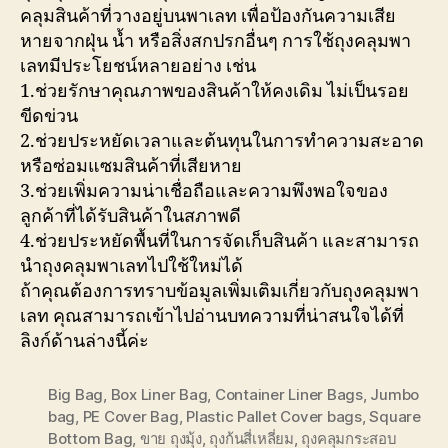
คลุมสินค้าที่วางอยู่บนพาเลท เพื่อป้องกันความเสีย
หายจากฝุ่น น้ำ หรือสิ่งสกปรกอื่นๆ การใช้ถุงคลุมพา
เลทมีประโยชน์หลายอย่าง เช่น
1.ช่วยรักษาคุณภาพของสินค้าให้คงเดิม ไม่เป็นรอย
ขีดข่วน
2.ช่วยประหยัดเวลาและต้นทุนในการทำความสะอาด
หรือซ่อมแซมสินค้าที่เสียหาย
3.ช่วยเพิ่มความน่าเชื่อถือและความพึงพอใจของ
ลูกค้าที่ได้รับสินค้าในสภาพดี
4.ช่วยประหยัดพื้นที่ในการจัดเก็บสินค้า และสามารถ
นำถุงคลุมพาเลทไปใช้ใหม่ได้
ถ้าคุณต้องการทราบข้อมูลเพิ่มเติมเกี่ยวกับถุงคลุมพา
เลท คุณสามารถเข้าไปอ่านบทความที่น่าสนใจได้ที่
ลิงก์ด้านล่างนี้ค่ะ
Big Bag
,
Box Liner Bag
,
Container Liner Bags
,
Jumbo
bag
,
PE Cover Bag
,
Plastic Pallet Cover bags
,
Square
Bottom Bag
,
ขาย ถุงมุ้ง
,
ถุงก้นสี่เหลี่ยม
,
ถุงคลุมกระสอบ