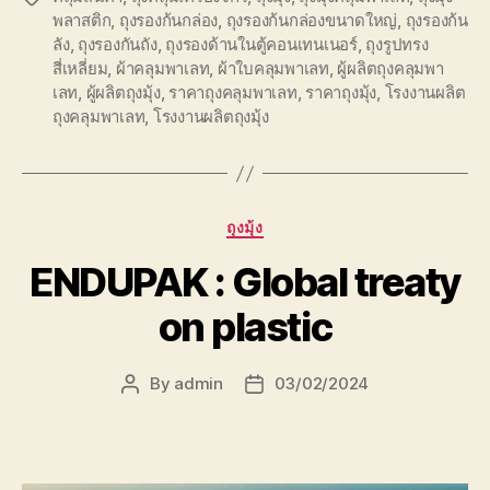
พลาสติก
,
ถุงรองก้นกล่อง
,
ถุงรองก้นกล่องขนาดใหญ่
,
ถุงรองก้น
ลัง
,
ถุงรองกันถัง
,
ถุงรองด้านในตู้คอนเทนเนอร์
,
ถุงรูปทรง
สี่เหลี่ยม
,
ผ้าคลุมพาเลท
,
ผ้าใบคลุมพาเลท
,
ผู้ผลิตถุงคลุมพา
เลท
,
ผู้ผลิตถุงมุ้ง
,
ราคาถุงคลุมพาเลท
,
ราคาถุงมุ้ง
,
โรงงานผลิต
ถุงคลุมพาเลท
,
โรงงานผลิตถุงมุ้ง
Categories
ถุงมุ้ง
ENDUPAK : Global treaty
on plastic
By
admin
03/02/2024
Post
Post
author
date