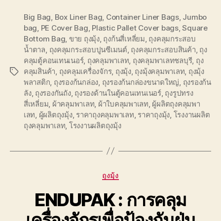
Big Bag
,
Box Liner Bag
,
Container Liner Bags
,
Jumbo
bag
,
PE Cover Bag
,
Plastic Pallet Cover bags
,
Square
Bottom Bag
,
ขาย ถุงมุ้ง
,
ถุงก้นสี่เหลี่ยม
,
ถุงคลุมกระสอบ
น้ำตาล
,
ถุงคลุมกระสอบปูนซีเมนต์
,
ถุงคลุมกระสอบสินค้า
,
ถุง
คลุมตู้คอนเทนเนอร์
,
ถุงคลุมพาเลท
,
ถุงคลุมพาเลทชลบุรี
,
ถุง
คลุมสินค้า
,
ถุงคลุมเครื่องจักร
,
ถุงมุ้ง
,
ถุงมุ้งคลุมพาเลท
,
ถุงมุ้ง
Tags
พลาสติก
,
ถุงรองก้นกล่อง
,
ถุงรองก้นกล่องขนาดใหญ่
,
ถุงรองก้น
ลัง
,
ถุงรองกันถัง
,
ถุงรองด้านในตู้คอนเทนเนอร์
,
ถุงรูปทรง
สี่เหลี่ยม
,
ผ้าคลุมพาเลท
,
ผ้าใบคลุมพาเลท
,
ผู้ผลิตถุงคลุมพา
เลท
,
ผู้ผลิตถุงมุ้ง
,
ราคาถุงคลุมพาเลท
,
ราคาถุงมุ้ง
,
โรงงานผลิต
ถุงคลุมพาเลท
,
โรงงานผลิตถุงมุ้ง
Categories
ถุงมุ้ง
ENDUPAK : การคลุม
เครื่องจักรเพื่อป้องกันฝุ่น