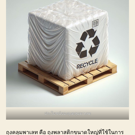
ประโยชน์ของถุงคลุมพาเลท
ถุงคลุมพาเลท คือ ถุงพลาสติกขนาดใหญ่ที่ใช้ในการ