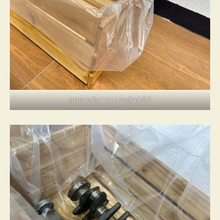
ถุงพลาสติก LDPE รองก้นลังไม้