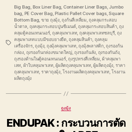
Big Bag
,
Box Liner Bag
,
Container Liner Bags
,
Jumbo
bag
,
PE Cover Bag
,
Plastic Pallet Cover bags
,
Square
Bottom Bag
,
ขาย ถุงมุ้ง
,
ถุงก้นสี่เหลี่ยม
,
ถุงคลุมกระสอบ
น้ำตาล
,
ถุงคลุมกระสอบปูนซีเมนต์
,
ถุงคลุมกระสอบสินค้า
,
ถุง
คลุมตู้คอนเทนเนอร์
,
ถุงคลุมพาเลท
,
ถุงคลุมพาเลทชลบุรี
,
ถุง
คลุมพาเลทแบบมีขอบยางยืด
,
ถุงคลุมสินค้า
,
ถุงคลุม
Tags
เครื่องจักร
,
ถุงมุ้ง
,
ถุงมุ้งคลุมพาเลท
,
ถุงมุ้งพลาสติก
,
ถุงรองก้น
กล่อง
,
ถุงรองก้นกล่องขนาดใหญ่
,
ถุงรองก้นลัง
,
ถุงรองกันถัง
,
ถุงรองด้านในตู้คอนเทนเนอร์
,
ถุงรูปทรงสี่เหลี่ยม
,
ผ้าคลุมพา
เลท
,
ผ้าใบคลุมพาเลท
,
ผู้ผลิตถุงคลุมพาเลท
,
ผู้ผลิตถุงมุ้ง
,
ราคา
ถุงคลุมพาเลท
,
ราคาถุงมุ้ง
,
โรงงานผลิตถุงคลุมพาเลท
,
โรงงาน
ผลิตถุงมุ้ง
Categories
ถุงมุ้ง
ENDUPAK : กระบวนการตัด