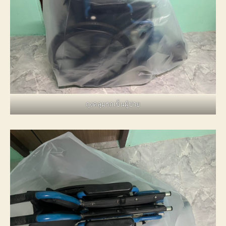
ถุงคลุมรถเข็นผู้ป่วย