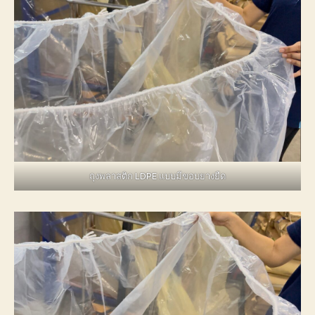
ถุงพลาสติก LDPE แบบมีขอบยางยืด