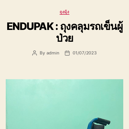
Categories
ถุงมุ้ง
ENDUPAK : ถุงคลุมรถเข็นผู้
ป่วย
By
admin
01/07/2023
Post
Post
author
date