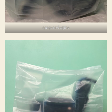
ถุงคลุมรถเข็นผู้ป่วย