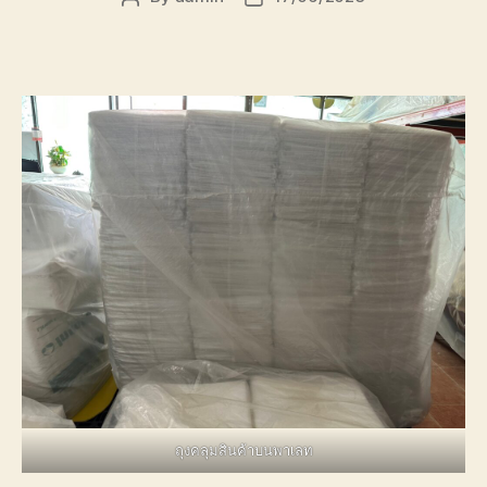
author
date
ถุงคลุมสินค้าบนพาเลท