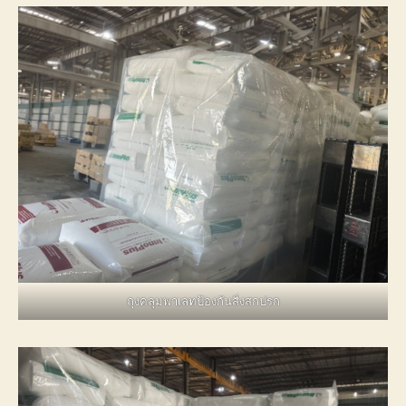
ถุงคลุมพาเลทป้องกันสิ่งสกปรก