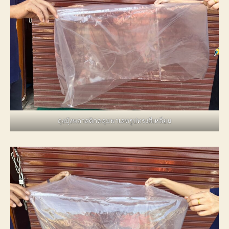
ถุงมุ้งพลาสติกคลุมพาเลทรูปทรงสี่เหลี่ยม