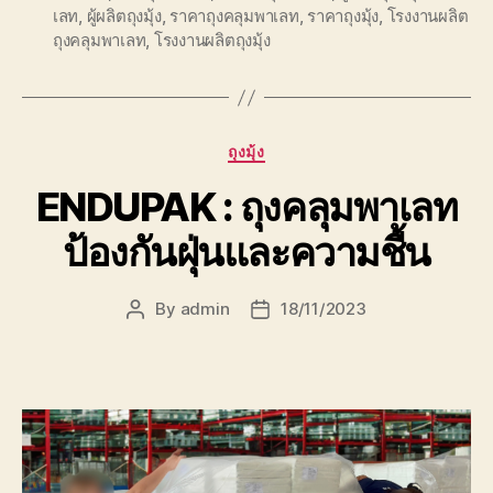
เลท
,
ผู้ผลิตถุงมุ้ง
,
ราคาถุงคลุมพาเลท
,
ราคาถุงมุ้ง
,
โรงงานผลิต
ถุงคลุมพาเลท
,
โรงงานผลิตถุงมุ้ง
Categories
ถุงมุ้ง
ENDUPAK : ถุงคลุมพาเลท
ป้องกันฝุ่นและความชื้น
By
admin
18/11/2023
Post
Post
author
date