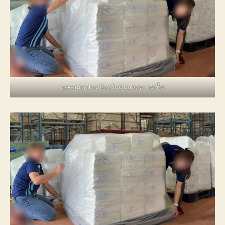
ถุงคลุมพาเลทป้องกันฝุ่นและความชื้น