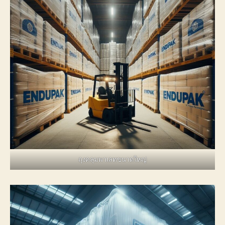
ถุงคลุมพาเลทขนาดใหญ่