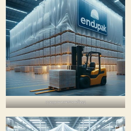
ถุงคลุมพาเลทขนาดใหญ่