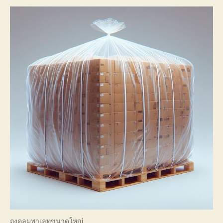
ถุงคลุมพาเลทขนาดใหญ่