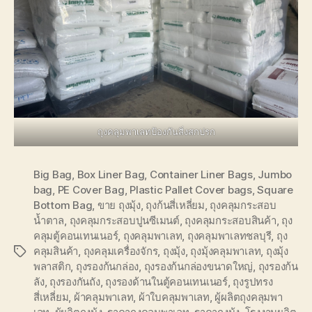
ถุงคลุมพาเลทป้องกันสิ่งสกปรก
Big Bag
,
Box Liner Bag
,
Container Liner Bags
,
Jumbo
bag
,
PE Cover Bag
,
Plastic Pallet Cover bags
,
Square
Bottom Bag
,
ขาย ถุงมุ้ง
,
ถุงก้นสี่เหลี่ยม
,
ถุงคลุมกระสอบ
น้ำตาล
,
ถุงคลุมกระสอบปูนซีเมนต์
,
ถุงคลุมกระสอบสินค้า
,
ถุง
คลุมตู้คอนเทนเนอร์
,
ถุงคลุมพาเลท
,
ถุงคลุมพาเลทชลบุรี
,
ถุง
คลุมสินค้า
,
ถุงคลุมเครื่องจักร
,
ถุงมุ้ง
,
ถุงมุ้งคลุมพาเลท
,
ถุงมุ้ง
Tags
พลาสติก
,
ถุงรองก้นกล่อง
,
ถุงรองก้นกล่องขนาดใหญ่
,
ถุงรองก้น
ลัง
,
ถุงรองกันถัง
,
ถุงรองด้านในตู้คอนเทนเนอร์
,
ถุงรูปทรง
สี่เหลี่ยม
,
ผ้าคลุมพาเลท
,
ผ้าใบคลุมพาเลท
,
ผู้ผลิตถุงคลุมพา