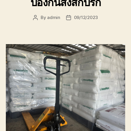
ป้องกันสิ่งสกปรก
By
admin
09/12/2023
Post
Post
author
date