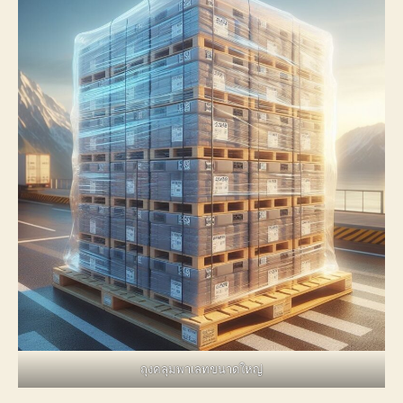
ถุงคลุมพาเลทขนาดใหญ่