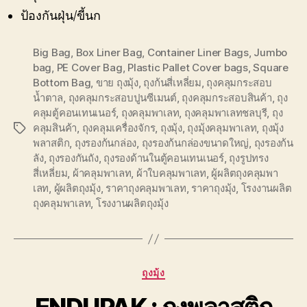
ป้องกันฝุ่น/ขี้นก
Big Bag
,
Box Liner Bag
,
Container Liner Bags
,
Jumbo
bag
,
PE Cover Bag
,
Plastic Pallet Cover bags
,
Square
Bottom Bag
,
ขาย ถุงมุ้ง
,
ถุงก้นสี่เหลี่ยม
,
ถุงคลุมกระสอบ
น้ำตาล
,
ถุงคลุมกระสอบปูนซีเมนต์
,
ถุงคลุมกระสอบสินค้า
,
ถุง
คลุมตู้คอนเทนเนอร์
,
ถุงคลุมพาเลท
,
ถุงคลุมพาเลทชลบุรี
,
ถุง
คลุมสินค้า
,
ถุงคลุมเครื่องจักร
,
ถุงมุ้ง
,
ถุงมุ้งคลุมพาเลท
,
ถุงมุ้ง
Tags
พลาสติก
,
ถุงรองก้นกล่อง
,
ถุงรองก้นกล่องขนาดใหญ่
,
ถุงรองก้น
ลัง
,
ถุงรองกันถัง
,
ถุงรองด้านในตู้คอนเทนเนอร์
,
ถุงรูปทรง
สี่เหลี่ยม
,
ผ้าคลุมพาเลท
,
ผ้าใบคลุมพาเลท
,
ผู้ผลิตถุงคลุมพา
เลท
,
ผู้ผลิตถุงมุ้ง
,
ราคาถุงคลุมพาเลท
,
ราคาถุงมุ้ง
,
โรงงานผลิต
ถุงคลุมพาเลท
,
โรงงานผลิตถุงมุ้ง
Categories
ถุงมุ้ง
ENDUPAK : ถุงพลาสติก