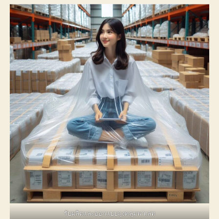
รับผลิตและออกแบบถุงคลุมพาเลท