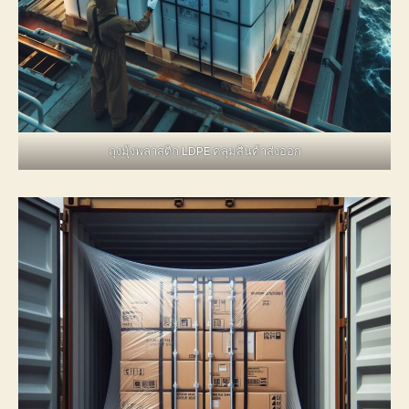
ถุงมุ้งพลาสติก LDPE คลุมสินค้าส่งออก