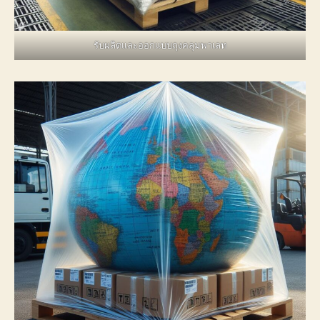
รับผลิตและออกแบบถุงคลุมพาเลท