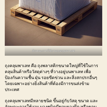
ลักษณะการใช้งานถุงคลุมพาเลท
ถุงคลุมพาเลท คือ ถุงพลาสติกขนาดใหญ่ที่ใช้ในการ
คลุมสินค้าหรือวัสดุต่างๆ ที่วางอยู่บนพาเลท เพื่อ
ป้องกันความชื้น ฝุ่น รอยขีดข่วน และสิ่งสกปรกอื่นๆ
โดยเฉพาะอย่างยิ่งสินค้าที่ต้องมีการขนส่งข้าม
ประเทศ
ถุงคลุมพาเลทมีหลายชนิด ขึ้นอยู่กับวัสดุ ขนาด และ
ลักษณะการใช้งาน บางชนิดมีขอบยางยึด หรือขอบ