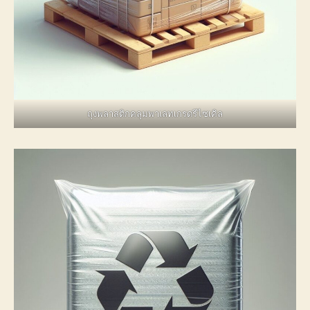
ถุงพลาสติกคลุมพาเลทเกรดรีไซเคิล