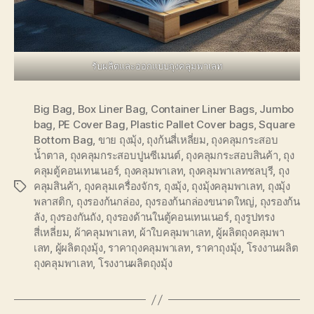
รับผลิตและออกแบบถุงคลุมพาเลท
Big Bag
,
Box Liner Bag
,
Container Liner Bags
,
Jumbo
bag
,
PE Cover Bag
,
Plastic Pallet Cover bags
,
Square
Bottom Bag
,
ขาย ถุงมุ้ง
,
ถุงก้นสี่เหลี่ยม
,
ถุงคลุมกระสอบ
น้ำตาล
,
ถุงคลุมกระสอบปูนซีเมนต์
,
ถุงคลุมกระสอบสินค้า
,
ถุง
คลุมตู้คอนเทนเนอร์
,
ถุงคลุมพาเลท
,
ถุงคลุมพาเลทชลบุรี
,
ถุง
คลุมสินค้า
,
ถุงคลุมเครื่องจักร
,
ถุงมุ้ง
,
ถุงมุ้งคลุมพาเลท
,
ถุงมุ้ง
Tags
พลาสติก
,
ถุงรองก้นกล่อง
,
ถุงรองก้นกล่องขนาดใหญ่
,
ถุงรองก้น
ลัง
,
ถุงรองกันถัง
,
ถุงรองด้านในตู้คอนเทนเนอร์
,
ถุงรูปทรง
สี่เหลี่ยม
,
ผ้าคลุมพาเลท
,
ผ้าใบคลุมพาเลท
,
ผู้ผลิตถุงคลุมพา
เลท
,
ผู้ผลิตถุงมุ้ง
,
ราคาถุงคลุมพาเลท
,
ราคาถุงมุ้ง
,
โรงงานผลิต
ถุงคลุมพาเลท
,
โรงงานผลิตถุงมุ้ง