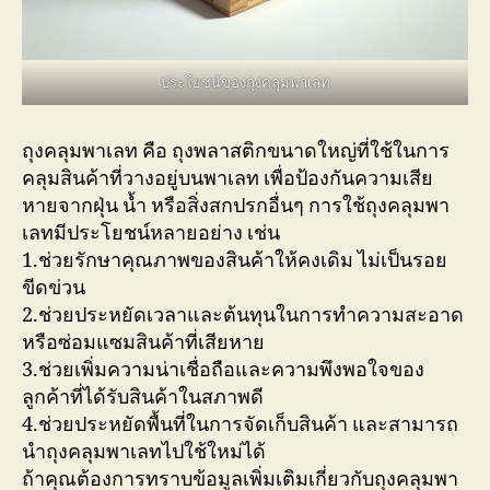
ประโยชน์ของถุงคลุมพาเลท
ถุงคลุมพาเลท คือ ถุงพลาสติกขนาดใหญ่ที่ใช้ในการ
คลุมสินค้าที่วางอยู่บนพาเลท เพื่อป้องกันความเสีย
หายจากฝุ่น น้ำ หรือสิ่งสกปรกอื่นๆ การใช้ถุงคลุมพา
เลทมีประโยชน์หลายอย่าง เช่น
1.ช่วยรักษาคุณภาพของสินค้าให้คงเดิม ไม่เป็นรอย
ขีดข่วน
2.ช่วยประหยัดเวลาและต้นทุนในการทำความสะอาด
หรือซ่อมแซมสินค้าที่เสียหาย
3.ช่วยเพิ่มความน่าเชื่อถือและความพึงพอใจของ
ลูกค้าที่ได้รับสินค้าในสภาพดี
4.ช่วยประหยัดพื้นที่ในการจัดเก็บสินค้า และสามารถ
นำถุงคลุมพาเลทไปใช้ใหม่ได้
ถ้าคุณต้องการทราบข้อมูลเพิ่มเติมเกี่ยวกับถุงคลุมพา