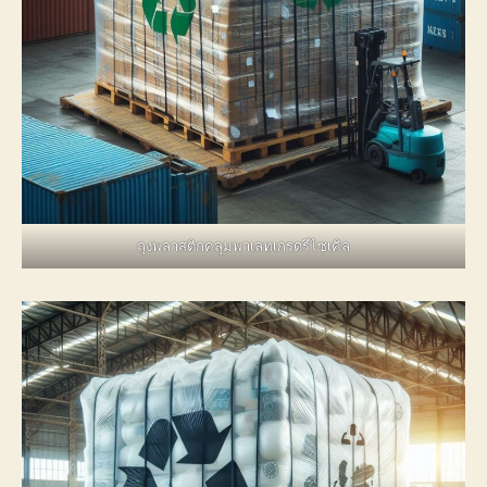
ถุงพลาสติกคลุมพาเลทเกรดรีไซเคิล