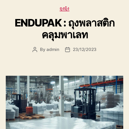
Categories
ถุงมุ้ง
ENDUPAK : ถุงพลาสติก
คลุมพาเลท
By
admin
23/12/2023
Post
Post
author
date