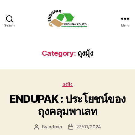
Search
Menu
ถุง
มุ้ง-
ถุง
คลุม
Category:
ถุงมุ้ง
พา
เลท
Categories
ถุงมุ้ง
ENDUPAK : ประโยชน์ของ
ถุงคลุมพาเลท
By
admin
27/01/2024
Post
Post
author
date