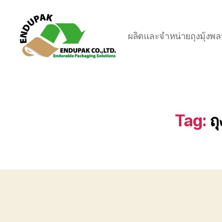
ผลิตและจำหน่ายถุงมุ้งพล
ถุง
มุ้ง-
ถุง
คลุม
พา
Tag:
ถ
เลท