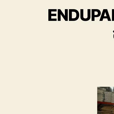
ENDUPAK 