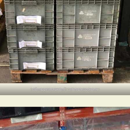
ถุงมุ้งแบบคลุมเฉพาะด้านส่วนบนของพาเลท