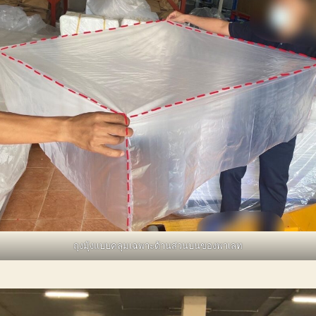
ถุงมุ้งแบบคลุมเฉพาะด้านส่วนบนของพาเลท