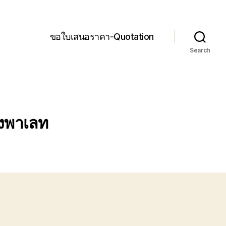
ขอใบเสนอราคา-Quotation
Search
องพาเลท