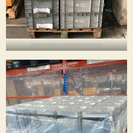
ถุงมุ้งแบบคลุมเฉพาะด้านส่วนบนของพาเลท