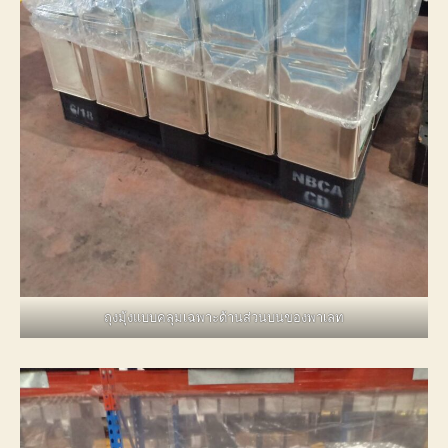
ถุงมุ้งแบบคลุมเฉพาะด้านส่วนบนของพาเลท