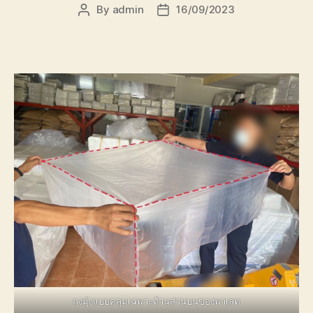
By
admin
16/09/2023
Post
Post
author
date
ถุงมุ้งแบบคลุมเฉพาะด้านส่วนบนของพาเลท